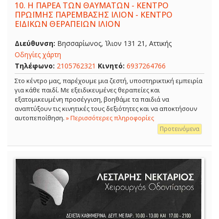
10.
Η ΠΑΡΕΑ ΤΩΝ ΘΑΥΜΑΤΩΝ - ΚΕΝΤΡΟ
ΠΡΩΪΜΗΣ ΠΑΡΕΜΒΑΣΗΣ ΙΛΙΟΝ - ΚΕΝΤΡΟ
ΕΙΔΙΚΩΝ ΘΕΡΑΠΕΙΩΝ ΙΛΙΟΝ
Διεύθυνση:
Βησσαρίωνος, Ίλιον 131 21, Αττικής
Οδηγίες χάρτη
Τηλέφωνο:
2105762321
Κινητό:
6937264766
Στο κέντρο μας, παρέχουμε μια ζεστή, υποστηρικτική εμπειρία
για κάθε παιδί. Με εξειδικευμένες θεραπείες και
εξατομικευμένη προσέγγιση, βοηθάμε τα παιδιά να
αναπτύξουν τις κινητικές τους δεξιότητες και να αποκτήσουν
αυτοπεποίθηση.
» Περισσότερες πληροφορίες
Προτεινόμενα