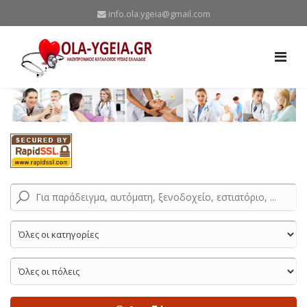
info.ola.ygeia@gmail.com