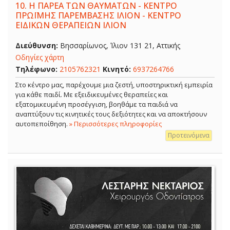
10.
Η ΠΑΡΕΑ ΤΩΝ ΘΑΥΜΑΤΩΝ - ΚΕΝΤΡΟ
ΠΡΩΪΜΗΣ ΠΑΡΕΜΒΑΣΗΣ ΙΛΙΟΝ - ΚΕΝΤΡΟ
ΕΙΔΙΚΩΝ ΘΕΡΑΠΕΙΩΝ ΙΛΙΟΝ
Διεύθυνση:
Βησσαρίωνος, Ίλιον 131 21, Αττικής
Οδηγίες χάρτη
Τηλέφωνο:
2105762321
Κινητό:
6937264766
Στο κέντρο μας, παρέχουμε μια ζεστή, υποστηρικτική εμπειρία
για κάθε παιδί. Με εξειδικευμένες θεραπείες και
εξατομικευμένη προσέγγιση, βοηθάμε τα παιδιά να
αναπτύξουν τις κινητικές τους δεξιότητες και να αποκτήσουν
αυτοπεποίθηση.
» Περισσότερες πληροφορίες
Προτεινόμενα