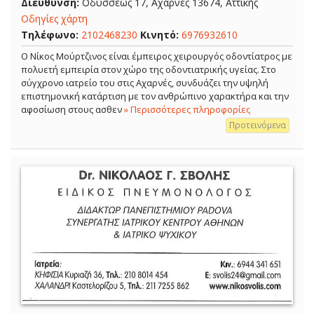
Διεύθυνση:
Οδυσσέως 17, Αχαρνές 13674, Αττικής
Οδηγίες χάρτη
Τηλέφωνο:
2102468230
Κινητό:
6976932610
Ο Νίκος Μούρτζινος είναι έμπειρος χειρουργός οδοντίατρος με
πολυετή εμπειρία στον χώρο της οδοντιατρικής υγείας. Στο
σύγχρονο ιατρείο του στις Αχαρνές, συνδυάζει την υψηλή
επιστημονική κατάρτιση με τον ανθρώπινο χαρακτήρα και την
αφοσίωση στους ασθεν
» Περισσότερες πληροφορίες
Προτεινόμενα