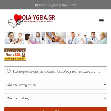
info.ola.ygeia@gmail.com