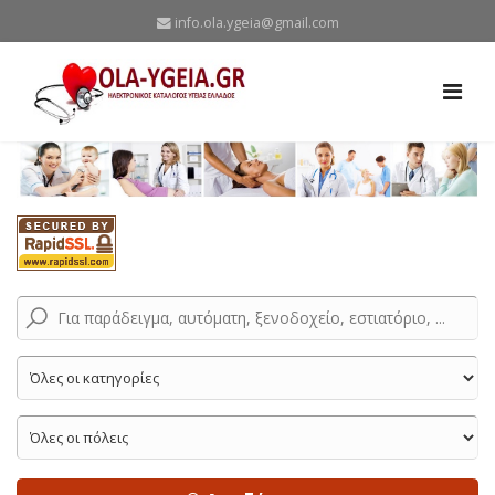
info.ola.ygeia@gmail.com