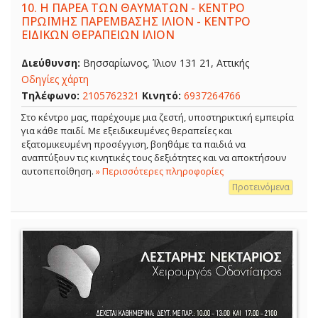
10.
Η ΠΑΡΕΑ ΤΩΝ ΘΑΥΜΑΤΩΝ - ΚΕΝΤΡΟ
ΠΡΩΪΜΗΣ ΠΑΡΕΜΒΑΣΗΣ ΙΛΙΟΝ - ΚΕΝΤΡΟ
ΕΙΔΙΚΩΝ ΘΕΡΑΠΕΙΩΝ ΙΛΙΟΝ
Διεύθυνση:
Βησσαρίωνος, Ίλιον 131 21, Αττικής
Οδηγίες χάρτη
Τηλέφωνο:
2105762321
Κινητό:
6937264766
Στο κέντρο μας, παρέχουμε μια ζεστή, υποστηρικτική εμπειρία
για κάθε παιδί. Με εξειδικευμένες θεραπείες και
εξατομικευμένη προσέγγιση, βοηθάμε τα παιδιά να
αναπτύξουν τις κινητικές τους δεξιότητες και να αποκτήσουν
αυτοπεποίθηση.
» Περισσότερες πληροφορίες
Προτεινόμενα