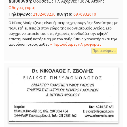
Διεύθυνση:
Οδυσσέως 17, Αχαρνές 13674, Αττικής
Οδηγίες χάρτη
Τηλέφωνο:
2102468230
Κινητό:
6976932610
Ο Νίκος Μούρτζινος είναι έμπειρος χειρουργός οδοντίατρος με
πολυετή εμπειρία στον χώρο της οδοντιατρικής υγείας. Στο
σύγχρονο ιατρείο του στις Αχαρνές, συνδυάζει την υψηλή
επιστημονική κατάρτιση με τον ανθρώπινο χαρακτήρα και την
αφοσίωση στους ασθεν
» Περισσότερες πληροφορίες
Προτεινόμενα