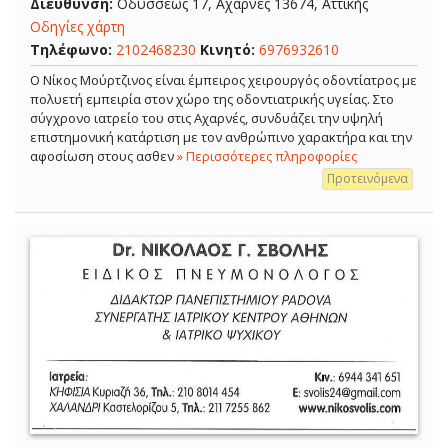
Διεύθυνση:
Οδυσσέως 17, Αχαρνές 13674, Αττικής
Οδηγίες χάρτη
Τηλέφωνο:
2102468230
Κινητό:
6976932610
Ο Νίκος Μούρτζινος είναι έμπειρος χειρουργός οδοντίατρος με
πολυετή εμπειρία στον χώρο της οδοντιατρικής υγείας. Στο
σύγχρονο ιατρείο του στις Αχαρνές, συνδυάζει την υψηλή
επιστημονική κατάρτιση με τον ανθρώπινο χαρακτήρα και την
αφοσίωση στους ασθεν
» Περισσότερες πληροφορίες
Προτεινόμενα