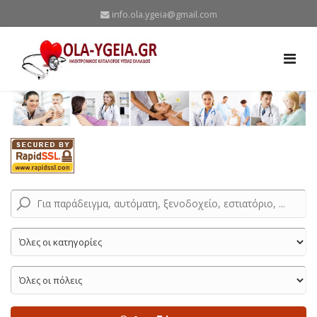
info.ola.ygeia@gmail.com