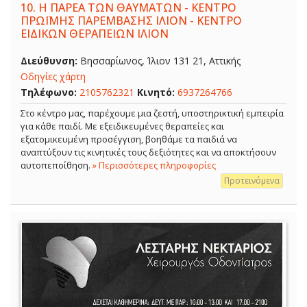
10.
Η ΠΑΡΕΑ ΤΩΝ ΘΑΥΜΑΤΩΝ - ΚΕΝΤΡΟ
ΠΡΩΪΜΗΣ ΠΑΡΕΜΒΑΣΗΣ ΙΛΙΟΝ - ΚΕΝΤΡΟ
ΕΙΔΙΚΩΝ ΘΕΡΑΠΕΙΩΝ ΙΛΙΟΝ
Διεύθυνση:
Βησσαρίωνος, Ίλιον 131 21, Αττικής
Οδηγίες χάρτη
Τηλέφωνο:
2105762321
Κινητό:
6937264766
Στο κέντρο μας, παρέχουμε μια ζεστή, υποστηρικτική εμπειρία
για κάθε παιδί. Με εξειδικευμένες θεραπείες και
εξατομικευμένη προσέγγιση, βοηθάμε τα παιδιά να
αναπτύξουν τις κινητικές τους δεξιότητες και να αποκτήσουν
αυτοπεποίθηση.
» Περισσότερες πληροφορίες
Προτεινόμενα