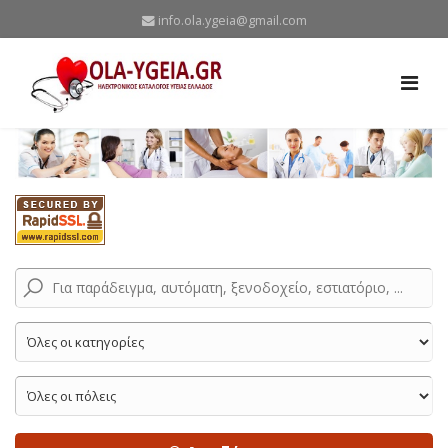
info.ola.ygeia@gmail.com