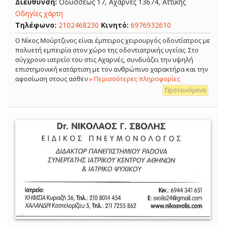
Διεύθυνση:
Οδυσσέως 17, Αχαρνές 13674, Αττικής
Οδηγίες χάρτη
Τηλέφωνο:
2102468230
Κινητό:
6976932610
Ο Νίκος Μούρτζινος είναι έμπειρος χειρουργός οδοντίατρος με
πολυετή εμπειρία στον χώρο της οδοντιατρικής υγείας. Στο
σύγχρονο ιατρείο του στις Αχαρνές, συνδυάζει την υψηλή
επιστημονική κατάρτιση με τον ανθρώπινο χαρακτήρα και την
αφοσίωση στους ασθεν
» Περισσότερες πληροφορίες
Προτεινόμενα