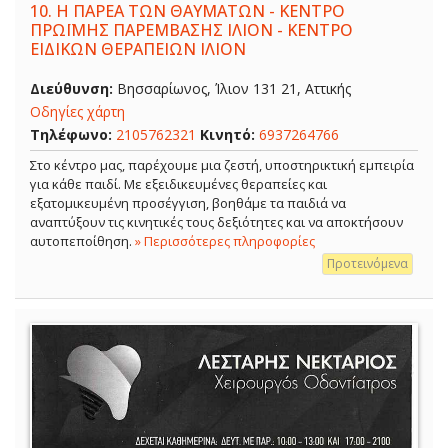
10.
Η ΠΑΡΕΑ ΤΩΝ ΘΑΥΜΑΤΩΝ - ΚΕΝΤΡΟ
ΠΡΩΪΜΗΣ ΠΑΡΕΜΒΑΣΗΣ ΙΛΙΟΝ - ΚΕΝΤΡΟ
ΕΙΔΙΚΩΝ ΘΕΡΑΠΕΙΩΝ ΙΛΙΟΝ
Διεύθυνση:
Βησσαρίωνος, Ίλιον 131 21, Αττικής
Οδηγίες χάρτη
Τηλέφωνο:
2105762321
Κινητό:
6937264766
Στο κέντρο μας, παρέχουμε μια ζεστή, υποστηρικτική εμπειρία
για κάθε παιδί. Με εξειδικευμένες θεραπείες και
εξατομικευμένη προσέγγιση, βοηθάμε τα παιδιά να
αναπτύξουν τις κινητικές τους δεξιότητες και να αποκτήσουν
αυτοπεποίθηση.
» Περισσότερες πληροφορίες
Προτεινόμενα