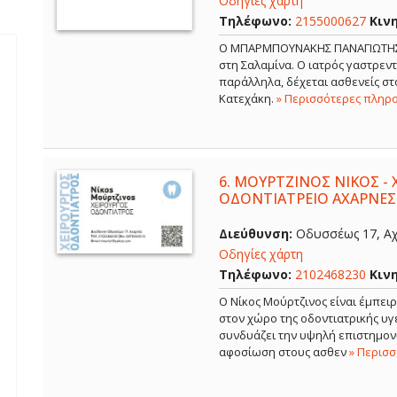
Οδηγίες χάρτη
Τηλέφωνο:
2155000627
Κιν
Ο ΜΠΑΡΜΠΟΥΝΑΚΗΣ ΠΑΝΑΓΙΩΤΗΣ εί
στη Σαλαμίνα. Ο ιατρός γαστρε
παράλληλα, δέχεται ασθενείς στο
Κατεχάκη.
» Περισσότερες πληρ
6.
ΜΟΥΡΤΖΙΝΟΣ ΝΙΚΟΣ - 
ΟΔΟΝΤΙΑΤΡΕΙΟ ΑΧΑΡΝΕΣ
Διεύθυνση:
Οδυσσέως 17, Αχ
Οδηγίες χάρτη
Τηλέφωνο:
2102468230
Κιν
Ο Νίκος Μούρτζινος είναι έμπει
στον χώρο της οδοντιατρικής υγε
συνδυάζει την υψηλή επιστημονι
αφοσίωση στους ασθεν
» Περισ