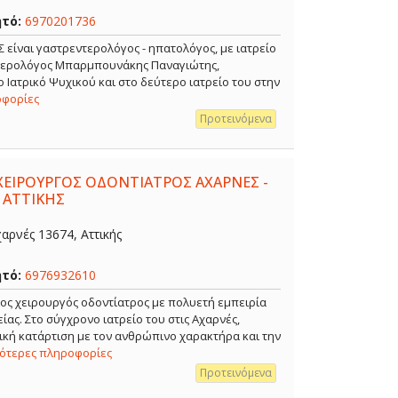
ητό:
6970201736
ναι γαστρεντερολόγος - ηπατολόγος, με ιατρείο
ντερολόγος Μπαρμπουνάκης Παναγιώτης,
 Ιατρικό Ψυχικού και στο δεύτερο ιατρείο του στην
οφορίες
Προτεινόμενα
ΧΕΙΡΟΥΡΓΟΣ ΟΔΟΝΤΙΑΤΡΟΣ ΑΧΑΡΝΕΣ -
 ΑΤΤΙΚΗΣ
αρνές 13674, Αττικής
ητό:
6976932610
ρος χειρουργός οδοντίατρος με πολυετή εμπειρία
ίας. Στο σύγχρονο ιατρείο του στις Αχαρνές,
κή κατάρτιση με τον ανθρώπινο χαρακτήρα και την
σότερες πληροφορίες
Προτεινόμενα