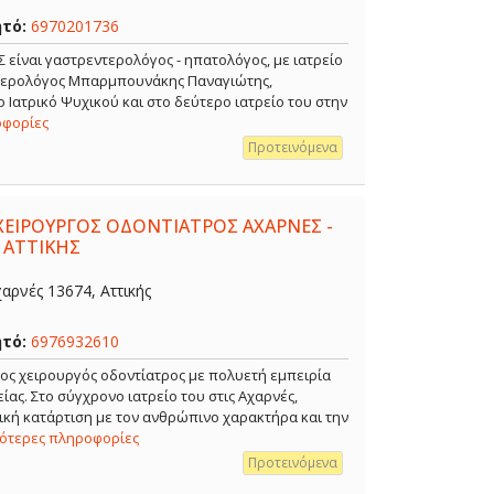
ητό:
6970201736
ναι γαστρεντερολόγος - ηπατολόγος, με ιατρείο
ντερολόγος Μπαρμπουνάκης Παναγιώτης,
 Ιατρικό Ψυχικού και στο δεύτερο ιατρείο του στην
οφορίες
Προτεινόμενα
ΧΕΙΡΟΥΡΓΟΣ ΟΔΟΝΤΙΑΤΡΟΣ ΑΧΑΡΝΕΣ -
 ΑΤΤΙΚΗΣ
αρνές 13674, Αττικής
ητό:
6976932610
ρος χειρουργός οδοντίατρος με πολυετή εμπειρία
ίας. Στο σύγχρονο ιατρείο του στις Αχαρνές,
κή κατάρτιση με τον ανθρώπινο χαρακτήρα και την
σότερες πληροφορίες
Προτεινόμενα