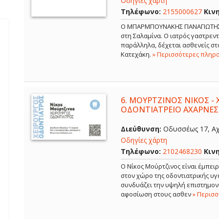
Οδηγίες χάρτη
Τηλέφωνο:
2155000627
Κιν
Ο ΜΠΑΡΜΠΟΥΝΑΚΗΣ ΠΑΝΑΓΙΩΤΗΣ εί
στη Σαλαμίνα. Ο ιατρός γαστρε
παράλληλα, δέχεται ασθενείς στο
Κατεχάκη.
» Περισσότερες πληρ
6.
ΜΟΥΡΤΖΙΝΟΣ ΝΙΚΟΣ - 
ΟΔΟΝΤΙΑΤΡΕΙΟ ΑΧΑΡΝΕΣ
Διεύθυνση:
Οδυσσέως 17, Αχ
Οδηγίες χάρτη
Τηλέφωνο:
2102468230
Κιν
Ο Νίκος Μούρτζινος είναι έμπει
στον χώρο της οδοντιατρικής υγε
συνδυάζει την υψηλή επιστημονι
αφοσίωση στους ασθεν
» Περισ