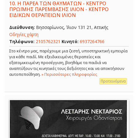
10.
Η ΠΑΡΕΑ ΤΩΝ ΘΑΥΜΑΤΩΝ - ΚΕΝΤΡΟ
ΠΡΩΪΜΗΣ ΠΑΡΕΜΒΑΣΗΣ ΙΛΙΟΝ - ΚΕΝΤΡΟ
ΕΙΔΙΚΩΝ ΘΕΡΑΠΕΙΩΝ ΙΛΙΟΝ
Διεύθυνση:
Βησσαρίωνος, Ίλιον 131 21, Αττικής
Οδηγίες χάρτη
Τηλέφωνο:
2105762321
Κινητό:
6937264766
Στο κέντρο μας, παρέχουμε μια ζεστή, υποστηρικτική εμπειρία
για κάθε παιδί. Με εξειδικευμένες θεραπείες και
εξατομικευμένη προσέγγιση, βοηθάμε τα παιδιά να
αναπτύξουν τις κινητικές τους δεξιότητες και να αποκτήσουν
αυτοπεποίθηση.
» Περισσότερες πληροφορίες
Προτεινόμενα