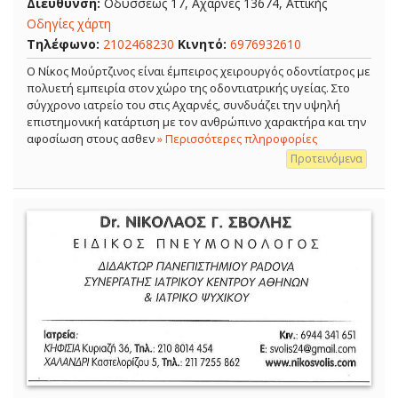
Διεύθυνση:
Οδυσσέως 17, Αχαρνές 13674, Αττικής
Οδηγίες χάρτη
Τηλέφωνο:
2102468230
Κινητό:
6976932610
Ο Νίκος Μούρτζινος είναι έμπειρος χειρουργός οδοντίατρος με
πολυετή εμπειρία στον χώρο της οδοντιατρικής υγείας. Στο
σύγχρονο ιατρείο του στις Αχαρνές, συνδυάζει την υψηλή
επιστημονική κατάρτιση με τον ανθρώπινο χαρακτήρα και την
αφοσίωση στους ασθεν
» Περισσότερες πληροφορίες
Προτεινόμενα