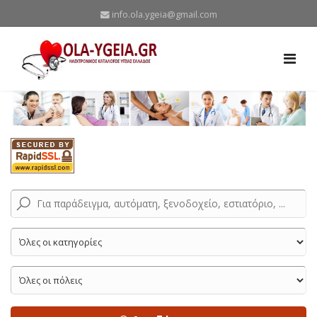
info.ola.ygeia@gmail.com