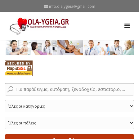
info.ola.ygeia@gmail.com