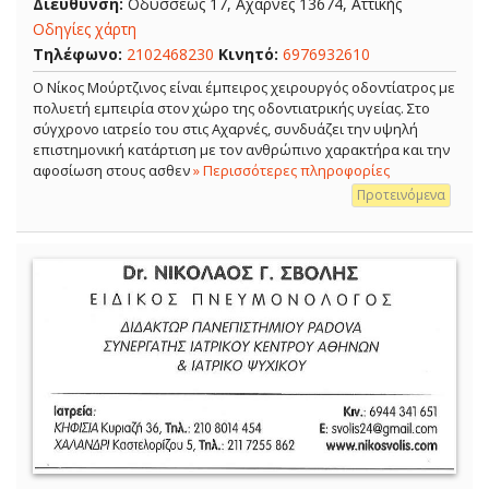
Διεύθυνση:
Οδυσσέως 17, Αχαρνές 13674, Αττικής
Οδηγίες χάρτη
Τηλέφωνο:
2102468230
Κινητό:
6976932610
Ο Νίκος Μούρτζινος είναι έμπειρος χειρουργός οδοντίατρος με
πολυετή εμπειρία στον χώρο της οδοντιατρικής υγείας. Στο
σύγχρονο ιατρείο του στις Αχαρνές, συνδυάζει την υψηλή
επιστημονική κατάρτιση με τον ανθρώπινο χαρακτήρα και την
αφοσίωση στους ασθεν
» Περισσότερες πληροφορίες
Προτεινόμενα