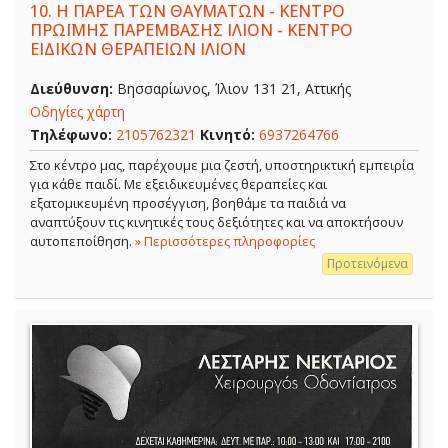
10.
Η ΠΑΡΕΑ ΤΩΝ ΘΑΥΜΑΤΩΝ - ΚΕΝΤΡΟ
ΠΡΩΪΜΗΣ ΠΑΡΕΜΒΑΣΗΣ ΙΛΙΟΝ - ΚΕΝΤΡΟ
ΕΙΔΙΚΩΝ ΘΕΡΑΠΕΙΩΝ ΙΛΙΟΝ
Διεύθυνση:
Βησσαρίωνος, Ίλιον 131 21, Αττικής
Οδηγίες χάρτη
Τηλέφωνο:
2105762321
Κινητό:
6937264766
Στο κέντρο μας, παρέχουμε μια ζεστή, υποστηρικτική εμπειρία
για κάθε παιδί. Με εξειδικευμένες θεραπείες και
εξατομικευμένη προσέγγιση, βοηθάμε τα παιδιά να
αναπτύξουν τις κινητικές τους δεξιότητες και να αποκτήσουν
αυτοπεποίθηση.
» Περισσότερες πληροφορίες
Προτεινόμενα