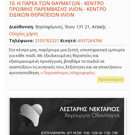
10.
Η ΠΑΡΕΑ ΤΩΝ ΘΑΥΜΑΤΩΝ - ΚΕΝΤΡΟ
ΠΡΩΪΜΗΣ ΠΑΡΕΜΒΑΣΗΣ ΙΛΙΟΝ - ΚΕΝΤΡΟ
ΕΙΔΙΚΩΝ ΘΕΡΑΠΕΙΩΝ ΙΛΙΟΝ
Διεύθυνση:
Βησσαρίωνος, Ίλιον 131 21, Αττικής
Οδηγίες χάρτη
Τηλέφωνο:
2105762321
Κινητό:
6937264766
Στο κέντρο μας, παρέχουμε μια ζεστή, υποστηρικτική εμπειρία
για κάθε παιδί. Με εξειδικευμένες θεραπείες και
εξατομικευμένη προσέγγιση, βοηθάμε τα παιδιά να
αναπτύξουν τις κινητικές τους δεξιότητες και να αποκτήσουν
αυτοπεποίθηση.
» Περισσότερες πληροφορίες
Προτεινόμενα