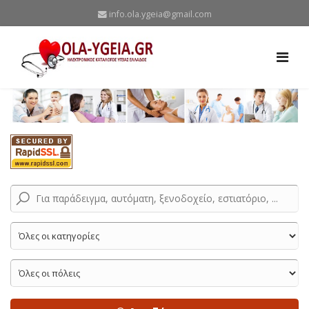
info.ola.ygeia@gmail.com