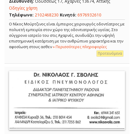
Διεύθυνση:
Οδυσσέως 17, Αχαρνές 13674, Αττικής
Οδηγίες χάρτη
Τηλέφωνο:
2102468230
Κινητό:
6976932610
Ο Νίκος Μούρτζινος είναι έμπειρος χειρουργός οδοντίατρος με
πολυετή εμπειρία στον χώρο της οδοντιατρικής υγείας. Στο
σύγχρονο ιατρείο του στις Αχαρνές, συνδυάζει την υψηλή
επιστημονική κατάρτιση με τον ανθρώπινο χαρακτήρα και την
αφοσίωση στους ασθεν
» Περισσότερες πληροφορίες
Προτεινόμενα