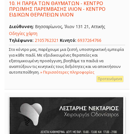
10.
Η ΠΑΡΕΑ ΤΩΝ ΘΑΥΜΑΤΩΝ - ΚΕΝΤΡΟ
ΠΡΩΪΜΗΣ ΠΑΡΕΜΒΑΣΗΣ ΙΛΙΟΝ - ΚΕΝΤΡΟ
ΕΙΔΙΚΩΝ ΘΕΡΑΠΕΙΩΝ ΙΛΙΟΝ
Διεύθυνση:
Βησσαρίωνος, Ίλιον 131 21, Αττικής
Οδηγίες χάρτη
Τηλέφωνο:
2105762321
Κινητό:
6937264766
Στο κέντρο μας, παρέχουμε μια ζεστή, υποστηρικτική εμπειρία
για κάθε παιδί. Με εξειδικευμένες θεραπείες και
εξατομικευμένη προσέγγιση, βοηθάμε τα παιδιά να
αναπτύξουν τις κινητικές τους δεξιότητες και να αποκτήσουν
αυτοπεποίθηση.
» Περισσότερες πληροφορίες
Προτεινόμενα