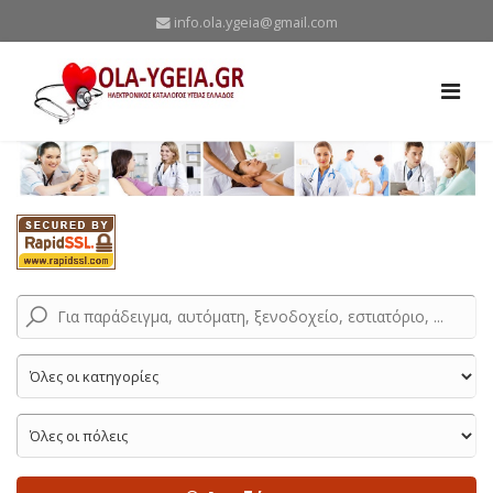
info.ola.ygeia@gmail.com