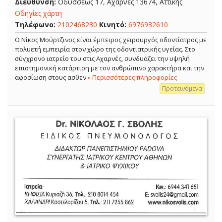
Διεύθυνση:
Οδυσσέως 17, Αχαρνές 13674, Αττικής
Οδηγίες χάρτη
Τηλέφωνο:
2102468230
Κινητό:
6976932610
Ο Νίκος Μούρτζινος είναι έμπειρος χειρουργός οδοντίατρος με
πολυετή εμπειρία στον χώρο της οδοντιατρικής υγείας. Στο
σύγχρονο ιατρείο του στις Αχαρνές, συνδυάζει την υψηλή
επιστημονική κατάρτιση με τον ανθρώπινο χαρακτήρα και την
αφοσίωση στους ασθεν
» Περισσότερες πληροφορίες
Προτεινόμενα