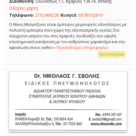
Διεύθυνση:
Οδυσσέως 17, Αχαρνές 13674, Αττικής
Οδηγίες χάρτη
Τηλέφωνο:
2102468230
Κινητό:
6976932610
Ο Νίκος Μούρτζινος είναι έμπειρος χειρουργός οδοντίατρος με
πολυετή εμπειρία στον χώρο της οδοντιατρικής υγείας. Στο
σύγχρονο ιατρείο του στις Αχαρνές, συνδυάζει την υψηλή
επιστημονική κατάρτιση με τον ανθρώπινο χαρακτήρα και την
αφοσίωση στους ασθεν
» Περισσότερες πληροφορίες
Προτεινόμενα