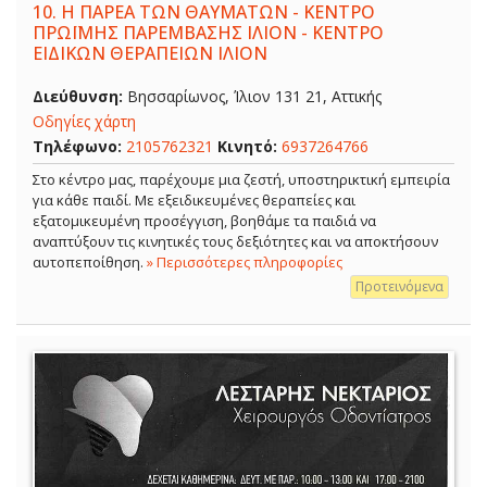
10.
Η ΠΑΡΕΑ ΤΩΝ ΘΑΥΜΑΤΩΝ - ΚΕΝΤΡΟ
ΠΡΩΪΜΗΣ ΠΑΡΕΜΒΑΣΗΣ ΙΛΙΟΝ - ΚΕΝΤΡΟ
ΕΙΔΙΚΩΝ ΘΕΡΑΠΕΙΩΝ ΙΛΙΟΝ
Διεύθυνση:
Βησσαρίωνος, Ίλιον 131 21, Αττικής
Οδηγίες χάρτη
Τηλέφωνο:
2105762321
Κινητό:
6937264766
Στο κέντρο μας, παρέχουμε μια ζεστή, υποστηρικτική εμπειρία
για κάθε παιδί. Με εξειδικευμένες θεραπείες και
εξατομικευμένη προσέγγιση, βοηθάμε τα παιδιά να
αναπτύξουν τις κινητικές τους δεξιότητες και να αποκτήσουν
αυτοπεποίθηση.
» Περισσότερες πληροφορίες
Προτεινόμενα