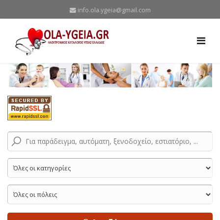
info.ola.ygeia@gmail.com