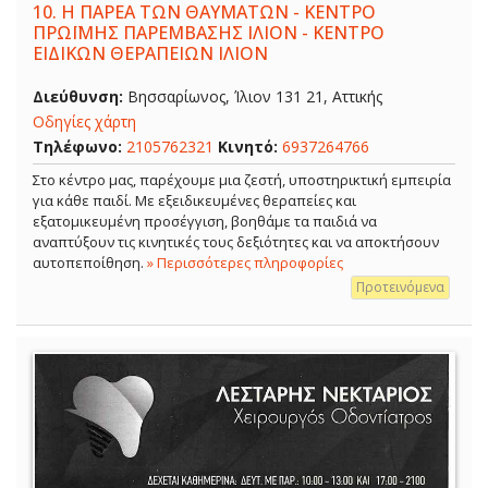
10.
Η ΠΑΡΕΑ ΤΩΝ ΘΑΥΜΑΤΩΝ - ΚΕΝΤΡΟ
ΠΡΩΪΜΗΣ ΠΑΡΕΜΒΑΣΗΣ ΙΛΙΟΝ - ΚΕΝΤΡΟ
ΕΙΔΙΚΩΝ ΘΕΡΑΠΕΙΩΝ ΙΛΙΟΝ
Διεύθυνση:
Βησσαρίωνος, Ίλιον 131 21, Αττικής
Οδηγίες χάρτη
Τηλέφωνο:
2105762321
Κινητό:
6937264766
Στο κέντρο μας, παρέχουμε μια ζεστή, υποστηρικτική εμπειρία
για κάθε παιδί. Με εξειδικευμένες θεραπείες και
εξατομικευμένη προσέγγιση, βοηθάμε τα παιδιά να
αναπτύξουν τις κινητικές τους δεξιότητες και να αποκτήσουν
αυτοπεποίθηση.
» Περισσότερες πληροφορίες
Προτεινόμενα