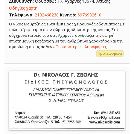
Διεύθυνση:
Οδυσσέως 17, Αχαρνές 13674, Αττικής
Οδηγίες χάρτη
Τηλέφωνο:
2102468230
Κινητό:
6976932610
Ο Νίκος Μούρτζινος είναι έμπειρος χειρουργός οδοντίατρος με
πολυετή εμπειρία στον χώρο της οδοντιατρικής υγείας. Στο
σύγχρονο ιατρείο του στις Αχαρνές, συνδυάζει την υψηλή
επιστημονική κατάρτιση με τον ανθρώπινο χαρακτήρα και την
αφοσίωση στους ασθεν
» Περισσότερες πληροφορίες
Προτεινόμενα