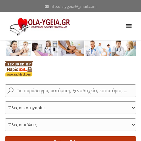
info.ola.ygeia@gmail.com