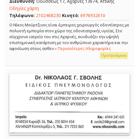
Διεύθυνση:
Οδυσσέως 17, Αχαρνές 13674, Αττικής
Οδηγίες χάρτη
Τηλέφωνο:
2102468230
Κινητό:
6976932610
Ο Νίκος Μούρτζινος είναι έμπειρος χειρουργός οδοντίατρος με
πολυετή εμπειρία στον χώρο της οδοντιατρικής υγείας. Στο
σύγχρονο ιατρείο του στις Αχαρνές, συνδυάζει την υψηλή
επιστημονική κατάρτιση με τον ανθρώπινο χαρακτήρα και την
αφοσίωση στους ασθεν
» Περισσότερες πληροφορίες
Προτεινόμενα