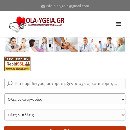
info.ola.ygeia@gmail.com