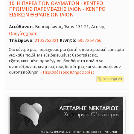
10.
Η ΠΑΡΕΑ ΤΩΝ ΘΑΥΜΑΤΩΝ - ΚΕΝΤΡΟ
ΠΡΩΪΜΗΣ ΠΑΡΕΜΒΑΣΗΣ ΙΛΙΟΝ - ΚΕΝΤΡΟ
ΕΙΔΙΚΩΝ ΘΕΡΑΠΕΙΩΝ ΙΛΙΟΝ
Διεύθυνση:
Βησσαρίωνος, Ίλιον 131 21, Αττικής
Οδηγίες χάρτη
Τηλέφωνο:
2105762321
Κινητό:
6937264766
Στο κέντρο μας, παρέχουμε μια ζεστή, υποστηρικτική εμπειρία
για κάθε παιδί. Με εξειδικευμένες θεραπείες και
εξατομικευμένη προσέγγιση, βοηθάμε τα παιδιά να
αναπτύξουν τις κινητικές τους δεξιότητες και να αποκτήσουν
αυτοπεποίθηση.
» Περισσότερες πληροφορίες
Προτεινόμενα