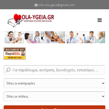
info.ola.ygeia@gmail.com