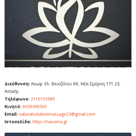
Διεύθυνση:
Λεωφ. Ελ. Βενιζέλου 69, Νέα Σμύρνη 171 23,
Αττικής
Τηλέφωνο:
2110155985
Κινητό:
6939390505
Email:
naturalsolutionmassage23@gmail.com
Ιστοσελίδα:
https://nasoma.gr