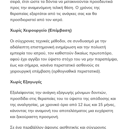
σειρά, έτσι ώστε τα δόντια να μετακινούνται προοδευτικά
προς την αναμενόμενη τελική θέση. Ο χρόνος της
θεραπείας εξαρτάται από τις ανάγκες σας και θα
προσδιοριστεί από τον ιατρό.
Χωρίς Χειρουργείο (Επέμβαση)
Οι σύγχρονες τεχνικές μέθοδοι, σε συνδυασμό με την
αδιάλειπτη επιστημονική ενημέρωση και την πολυετή
εμπειρία του ιατρού, τον καθιστούν δικαίως πρωτοπόρο,
αφού έχει αγγίξει τον ύψιστο στόχο του να μην παραπέμψει,
έως και σήμερα, κανένα περιστατικό ασθενούς σε
χειρουργική επέμβαση (ορθογναθικά περιστατικά).
Χωρίς Εξαγωγές
Εξαλείφοντας την ανάγκη εξαγωγής μόνιμων δοντιών,
προσδίδει στις θεραπείες του το ύψιστο της απόδοσης και
της αναλγησίας, με χρονικό όριο από 12 έως και 15 μήνες,
κάνοντας την αναμονή του αποτελέσματος μια ευχάριστη
και ξεκούραστη προσμονή.
Σε ένα περιβάλλον άψογης αισθητικής και σύγχρονης