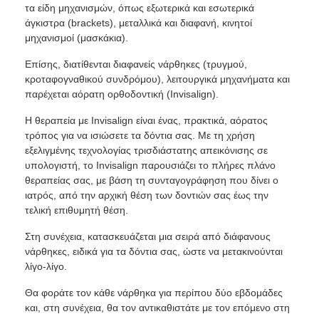
τα είδη μηχανισμών, όπως εξωτερικά και εσωτερικά
άγκιστρα (brackets), μεταλλικά και διαφανή, κινητοί
μηχανισμοί (μασκάκια).
Επίσης, διατίθενται διαφανείς νάρθηκες (τρυγμού,
κροταφογναθικού συνδρόμου), λειτουργικά μηχανήματα και
παρέχεται αόρατη ορθοδοντική (Invisalign).
Η θεραπεία με Invisalign είναι ένας, πρακτικά, αόρατος
τρόπος για να ισιώσετε τα δόντια σας. Με τη χρήση
εξελιγμένης τεχνολογίας τρισδιάστατης απεικόνισης σε
υπολογιστή, το Invisalign παρουσιάζει το πλήρες πλάνο
θεραπείας σας, με βάση τη συνταγογράφηση που δίνει ο
ιατρός, από την αρχική θέση των δοντιών σας έως την
τελική επιθυμητή θέση.
Στη συνέχεια, κατασκευάζεται μια σειρά από διάφανους
νάρθηκες, ειδικά για τα δόντια σας, ώστε να μετακινούνται
λίγο-λίγο.
Θα φοράτε τον κάθε νάρθηκα για περίπου δύο εβδομάδες
και, στη συνέχεια, θα τον αντικαθιστάτε με τον επόμενο στη