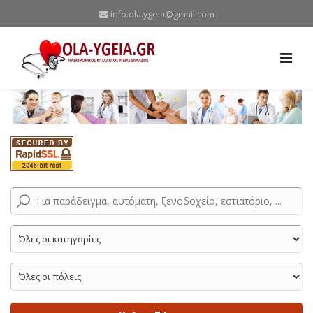
info.ola.ygeia@gmail.com