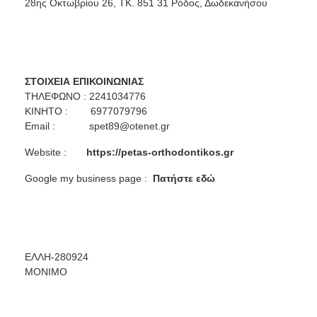
28ης Οκτωβρίου 26, ΤΚ. 851 31 Ρόδος, Δωδεκανήσου
ΣΤΟΙΧΕΙΑ ΕΠΙΚΟΙΝΩΝΙΑΣ
ΤΗΛΕΦΩΝΟ : 2241034776
ΚΙΝΗΤΟ : 6977079796
Email :
spet89@otenet.gr
Website :
https://petas-orthodontikos.gr
Google my business page :
Πατήστε εδώ
ΕΛΛΗ-280924
ΜΟΝΙΜΟ