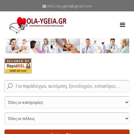
info.ola.ygeia@gmail.com