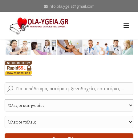
info.ola.ygeia@gmail.com