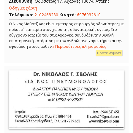
Διεύθυνση:
Οδυσσέως 17, Αχαρνές 13674, Αττικής
Οδηγίες χάρτη
Τηλέφωνο:
2102468230
Κινητό:
6976932610
Ο Νίκος Μούρτζινος είναι έμπειρος χειρουργός οδοντίατρος με
πολυετή εμπειρία στον χώρο της οδοντιατρικής υγείας. Στο
σύγχρονο ιατρείο του στις Αχαρνές, συνδυάζει την υψηλή
επιστημονική κατάρτιση με τον ανθρώπινο χαρακτήρα και την
αφοσίωση στους ασθεν
» Περισσότερες πληροφορίες
Προτεινόμενα