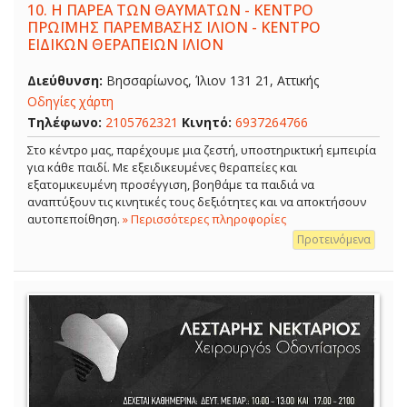
10.
Η ΠΑΡΕΑ ΤΩΝ ΘΑΥΜΑΤΩΝ - ΚΕΝΤΡΟ
ΠΡΩΪΜΗΣ ΠΑΡΕΜΒΑΣΗΣ ΙΛΙΟΝ - ΚΕΝΤΡΟ
ΕΙΔΙΚΩΝ ΘΕΡΑΠΕΙΩΝ ΙΛΙΟΝ
Διεύθυνση:
Βησσαρίωνος, Ίλιον 131 21, Αττικής
Οδηγίες χάρτη
Τηλέφωνο:
2105762321
Κινητό:
6937264766
Στο κέντρο μας, παρέχουμε μια ζεστή, υποστηρικτική εμπειρία
για κάθε παιδί. Με εξειδικευμένες θεραπείες και
εξατομικευμένη προσέγγιση, βοηθάμε τα παιδιά να
αναπτύξουν τις κινητικές τους δεξιότητες και να αποκτήσουν
αυτοπεποίθηση.
» Περισσότερες πληροφορίες
Προτεινόμενα