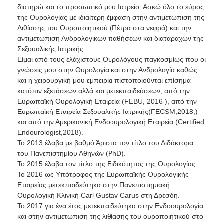
διατηρώ και το προσωπικό μου Ιατρείο. Ασκώ όλο το εύρος
της Ουρολογίας με ιδιαίτερη έμφαση στην αντιμετώπιση της
Λιθίασης του Ουροποιητικού (Πέτρα στα νεφρά) και την
αντιμετώπιση Ανδρολογικών παθήσεων και διαταραχών της
Σεξουαλικής Ιατρικής.
Είμαι από τους ελάχιστους Ουρολόγους παγκοσμίως που οι
γνώσεις μου στην Ουρολογία και στην Ανδρολογία καθώς
και η χειρουργική μου εμπειρία πιστοποιούνται επίσημα
κατόπιν εξετάσεων αλλά και μετεκπαιδεύσεων, από την
Ευρωπαϊκή Ουρολογική Εταιρεία (FEBU, 2016 ), από την
Ευρωπαϊκή Εταιρεία Σεξουαλικής Ιατρικής(FECSM,2018,)
και από την Αμερικανική Ενδοουρολογική Εταιρεία (Certified
Endourologist,2018).
Το 2013 έλαβα με βαθμό Άριστα τον τίτλο του Διδάκτορα
του Πανεπιστημίου Αθηνών (PhD).
Το 2015 έλαβα τον τίτλο της Ειδικότητας της Ουρολογίας.
Το 2016 ως Υπότροφος της Ευρωπαϊκής Ουρολογικής
Εταιρείας μετεκπαιδεύτηκα στην Πανεπιστημιακή
Ουρολογική Κλινική Carl Gustav Carus στη Δρέσδη.
To 2017 για ένα έτος μετεκπαιδεύτηκα στην Ενδοουρολογία
και στην αντιμετώπιση της λιθίασης του ουροποιητικού στο