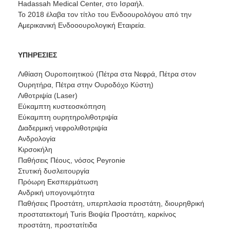
Hadassah Medical Center, στο Ισραήλ.
To 2018 έλαβα τον τίτλο του Ενδοουρολόγου από την
Αμερικανική Ενδοοουρολογική Εταιρεία.
ΥΠΗΡΕΣΙΕΣ
Λιθίαση Ουροποιητικού (Πέτρα στα Νεφρά, Πέτρα στον
Ουρητήρα, Πέτρα στην Ουροδόχο Κύστη)
Λιθοτριψία (Laser)
Εύκαμπτη κυστεοσκόπηση
Εύκαμπτη ουρητηρολιθοτριψία
Διαδερμική νεφρολιθοτριψία
Ανδρολογία
Κιρσοκήλη
Παθήσεις Πέους, νόσος Peyronie
Στυτική δυσλειτουργία
Πρόωρη Εκσπερμάτωση
Ανδρική υπογονιμότητα
Παθήσεις Προστάτη, υπερπλασία προστάτη, διουρηθρική
προστατεκτομή Turis Βιοψία Προστάτη, καρκίνος
προστάτη, προστατίτιδα