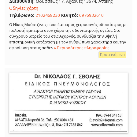
Διεύθυνση:
Οδυσσέως 17, Αχαρνές 13674, Αττικής
Οδηγίες χάρτη
Τηλέφωνο:
2102468230
Κινητό:
6976932610
Ο Νίκος Μούρτζινος είναι έμπειρος χειρουργός οδοντίατρος με
πολυετή εμπειρία στον χώρο της οδοντιατρικής υγείας. Στο
σύγχρονο ιατρείο του στις Αχαρνές, συνδυάζει την υψηλή
επιστημονική κατάρτιση με τον ανθρώπινο χαρακτήρα και την
αφοσίωση στους ασθεν
» Περισσότερες πληροφορίες
Προτεινόμενα