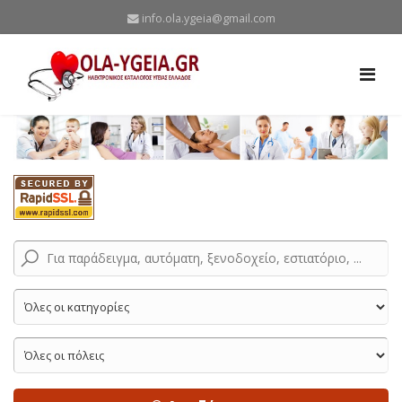
info.ola.ygeia@gmail.com