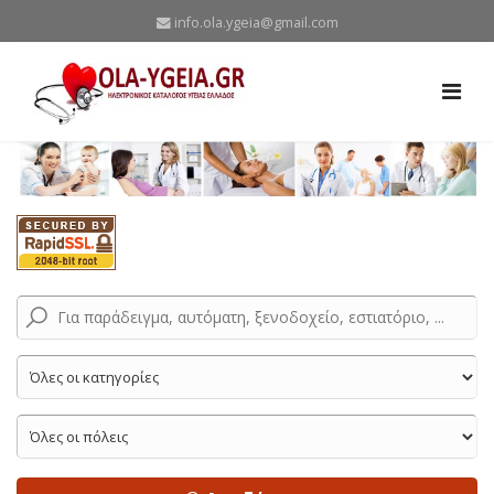
info.ola.ygeia@gmail.com