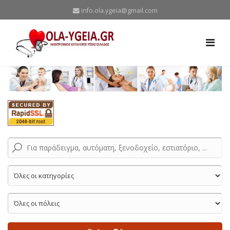
info.ola.ygeia@gmail.com