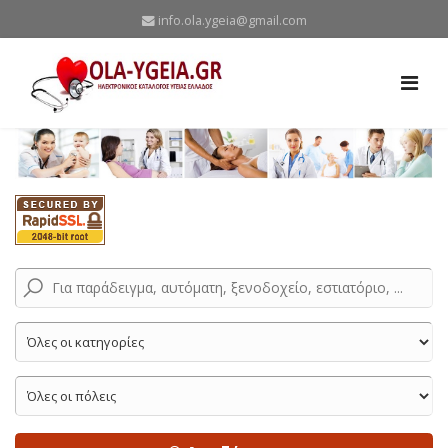
info.ola.ygeia@gmail.com