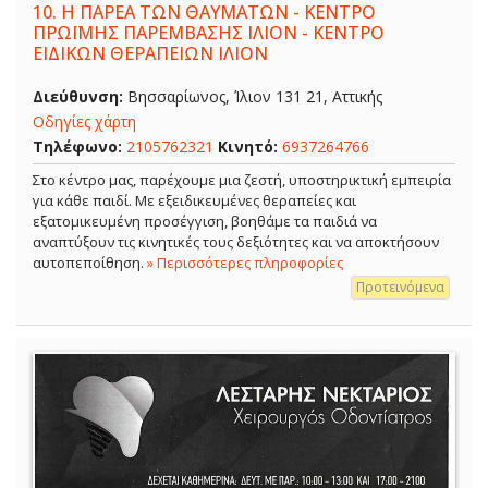
10.
Η ΠΑΡΕΑ ΤΩΝ ΘΑΥΜΑΤΩΝ - ΚΕΝΤΡΟ
ΠΡΩΪΜΗΣ ΠΑΡΕΜΒΑΣΗΣ ΙΛΙΟΝ - ΚΕΝΤΡΟ
ΕΙΔΙΚΩΝ ΘΕΡΑΠΕΙΩΝ ΙΛΙΟΝ
Διεύθυνση:
Βησσαρίωνος, Ίλιον 131 21, Αττικής
Οδηγίες χάρτη
Τηλέφωνο:
2105762321
Κινητό:
6937264766
Στο κέντρο μας, παρέχουμε μια ζεστή, υποστηρικτική εμπειρία
για κάθε παιδί. Με εξειδικευμένες θεραπείες και
εξατομικευμένη προσέγγιση, βοηθάμε τα παιδιά να
αναπτύξουν τις κινητικές τους δεξιότητες και να αποκτήσουν
αυτοπεποίθηση.
» Περισσότερες πληροφορίες
Προτεινόμενα