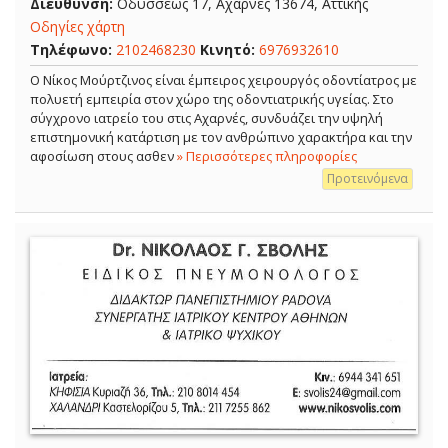
Διεύθυνση:
Οδυσσέως 17, Αχαρνές 13674, Αττικής
Οδηγίες χάρτη
Τηλέφωνο:
2102468230
Κινητό:
6976932610
Ο Νίκος Μούρτζινος είναι έμπειρος χειρουργός οδοντίατρος με
πολυετή εμπειρία στον χώρο της οδοντιατρικής υγείας. Στο
σύγχρονο ιατρείο του στις Αχαρνές, συνδυάζει την υψηλή
επιστημονική κατάρτιση με τον ανθρώπινο χαρακτήρα και την
αφοσίωση στους ασθεν
» Περισσότερες πληροφορίες
Προτεινόμενα