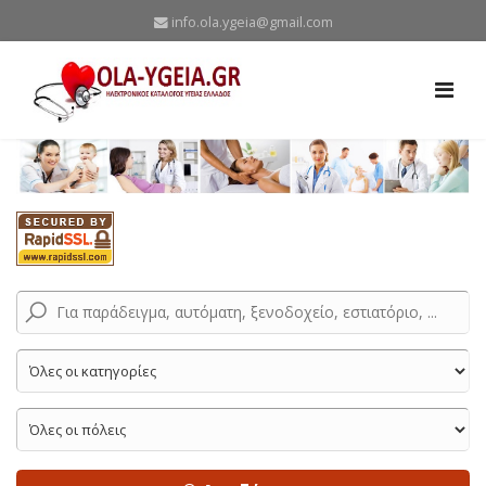
info.ola.ygeia@gmail.com