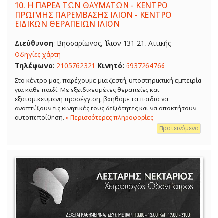
10.
Η ΠΑΡΕΑ ΤΩΝ ΘΑΥΜΑΤΩΝ - ΚΕΝΤΡΟ
ΠΡΩΪΜΗΣ ΠΑΡΕΜΒΑΣΗΣ ΙΛΙΟΝ - ΚΕΝΤΡΟ
ΕΙΔΙΚΩΝ ΘΕΡΑΠΕΙΩΝ ΙΛΙΟΝ
Διεύθυνση:
Βησσαρίωνος, Ίλιον 131 21, Αττικής
Οδηγίες χάρτη
Τηλέφωνο:
2105762321
Κινητό:
6937264766
Στο κέντρο μας, παρέχουμε μια ζεστή, υποστηρικτική εμπειρία
για κάθε παιδί. Με εξειδικευμένες θεραπείες και
εξατομικευμένη προσέγγιση, βοηθάμε τα παιδιά να
αναπτύξουν τις κινητικές τους δεξιότητες και να αποκτήσουν
αυτοπεποίθηση.
» Περισσότερες πληροφορίες
Προτεινόμενα