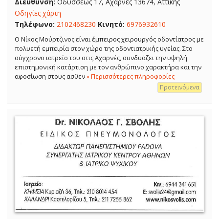
Διεύθυνση:
Οδυσσέως 17, Αχαρνές 13674, Αττικής
Οδηγίες χάρτη
Τηλέφωνο:
2102468230
Κινητό:
6976932610
Ο Νίκος Μούρτζινος είναι έμπειρος χειρουργός οδοντίατρος με
πολυετή εμπειρία στον χώρο της οδοντιατρικής υγείας. Στο
σύγχρονο ιατρείο του στις Αχαρνές, συνδυάζει την υψηλή
επιστημονική κατάρτιση με τον ανθρώπινο χαρακτήρα και την
αφοσίωση στους ασθεν
» Περισσότερες πληροφορίες
Προτεινόμενα