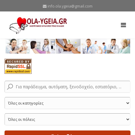
info.ola.ygeia@gmail.com