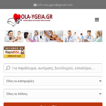
info.ola.ygeia@gmail.com