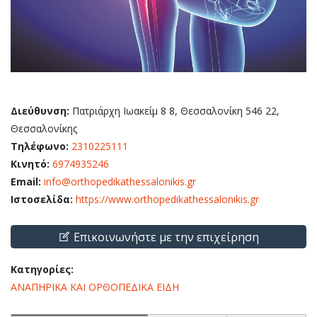
Διεύθυνση:
Πατριάρχη Ιωακείμ 8 8, Θεσσαλονίκη 546 22,
Θεσσαλονίκης
Τηλέφωνο:
2310225111
Κινητό:
6974935246
Email:
info@orthopedikathessalonikis.gr
Ιστοσελίδα:
https://www.orthopedikathessalonikis.gr
Επικοινωνήστε με την επιχείρηση
Κατηγορίες:
ΑΝΑΠΗΡΙΚΑ ΚΑΙ ΟΡΘΟΠΕΔΙΚΑ ΕΙΔΗ