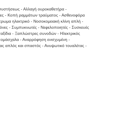
n συστήσεως - Αλλαγή ουροκαθετήρα -
ίες - Κοπή ραμμάτων τραύματος - Ασθενοφόρα
τρωμα ηλεκτρικό - Νοσοκομειακή κλίνη απλή -
μόνες - Συμπυκνωτές - Νεφελοποιητές - Συσκευές
ταξίδια - Ξαπλώστρες συνοδών - Ηλεκτρικός
πομάσχαλα - Αναρρόφηση ενισχυμένη -
ας απλός και σπαστός - Ανυψωτικό τουαλέτας -