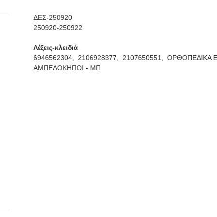
ΔΕΣ-250920
250920-250922
Λέξεις-κλειδιά
6946562304,
2106928377,
2107650551,
ΟΡΘΟΠΕΔΙΚΑ Ε
ΑΜΠΕΛΟΚΗΠΟΙ - ΜΠ