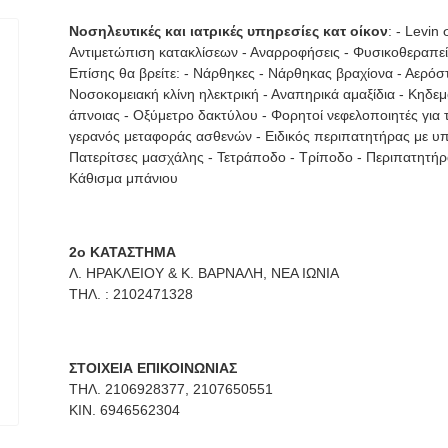
Νοσηλευτικές και ιατρικές υπηρεσίες κατ οίκον
: - Levi
Αντιμετώπιση κατακλίσεων - Αναρροφήσεις - Φυσικοθεραπε
Επίσης θα βρείτε: - Νάρθηκες - Νάρθηκας βραχίονα - Αερόσ
Νοσοκομειακή κλίνη ηλεκτρική - Αναπηρικά αμαξίδια - Κηδε
άπνοιας - Οξύμετρο δακτύλου - Φορητοί νεφελοποιητές για 
γερανός μεταφοράς ασθενών - Ειδικός περιπατητήρας με υ
Πατερίτσες μασχάλης - Τετράποδο - Τρίποδο - Περιπατητήρ
Κάθισμα μπάνιου
2ο ΚΑΤΑΣΤΗΜΑ
Λ. ΗΡΑΚΛΕΙΟΥ & Κ. ΒΑΡΝΑΛΗ, ΝΕΑ ΙΩΝΙΑ
ΤΗΛ. : 2102471328
ΣΤΟΙΧΕΙΑ ΕΠΙΚΟΙΝΩΝΙΑΣ
ΤΗΛ. 2106928377, 2107650551
ΚΙΝ. 6946562304