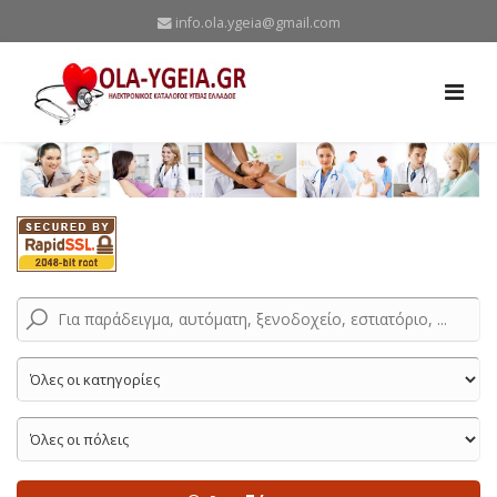
info.ola.ygeia@gmail.com