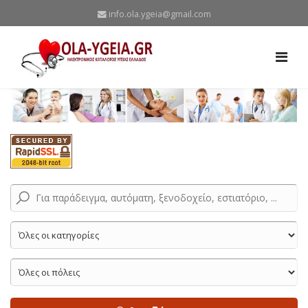
info.ola.ygeia@gmail.com