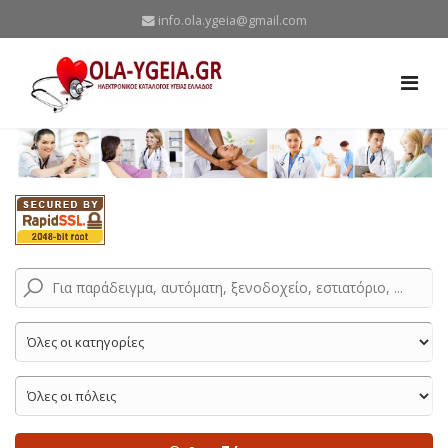
info.ola.ygeia@gmail.com