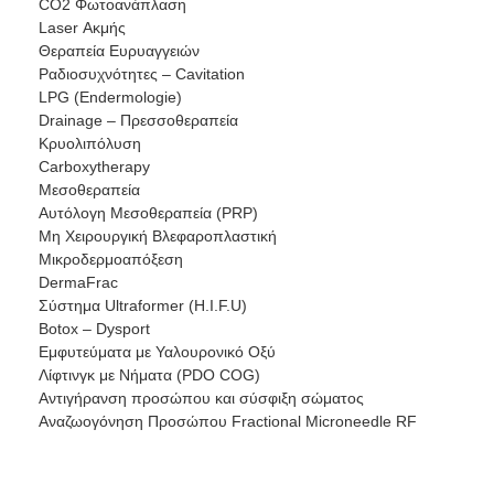
CO2 Φωτοανάπλαση
Laser Ακμής
Θεραπεία Eυρυαγγειών
Ραδιοσυχνότητες – Cavitation
LPG (Endermologie)
Drainage – Πρεσσοθεραπεία
Κρυολιπόλυση
Carboxytherapy
Μεσοθεραπεία
Αυτόλογη Μεσοθεραπεία (PRP)
Μη Χειρουργική Βλεφαροπλαστική
Μικροδερμοαπόξεση
DermaFrac
Σύστημα Ultraformer (H.I.F.U)
Βotox – Dysport
Εμφυτεύματα με Υαλουρονικό Οξύ
Λίφτινγκ με Νήματα (PDO COG)
Aντιγήρανση προσώπου και σύσφιξη σώματος
Αναζωογόνηση Προσώπου Fractional Microneedle RF