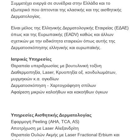
Συμμετέχει ενεργά σε συνέδρια στην Ελλάδα και το
εξωτερικό που άπτονται της κλασικής και της αισθητικής
Δερματολογίας.
Είναι μέλος της Ελληνικής Δερματολογικής Εταιρείας (ΕΔΑΕ)
όπως και της Ευρωπαικής (EADV) καθώς και άλλων
σχετικών με την ειδικότητα εταιρειών όπως αυτής της
Δερματοσκόπησης ελληνικής και ευρωπαϊκής.
Ιατρικές Υπηρεσίες
Θεραπεία υπεριδρωσίας με βουτυλινική τοξίνη
Διαθερμοπηξία, Laser, Κρυοπηξία οξ. κονδυλωμάτων,
μυρμηκιών κ.α. ογκιδίων
Δερματοσκόπηση - Χαρτογράφηση σπίλων
Αφαίρεση μικρών καλοήθων και κακοήθων όγκων
Υπηρεσίες Αισθητικής Δερματολογίας
Εφαρμογή Peeling (AHA, TCA, AS)
Αποτρίχωση με Laser Αλεξανδρίτη
Θεραπεία Oυλών Aκμής με Laser Fractional Erbium και