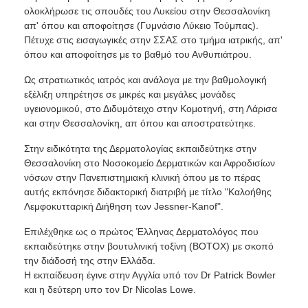
ολοκλήρωσε τις σπουδές του Λυκείου στην Θεσσαλονίκη
απ' όπου και αποφοίτησε (Γυμνάσιο Λύκειο Τούμπας).
Πέτυχε στις εισαγωγικές στην ΣΣΑΣ στο τμήμα ιατρικής, απ'
όπου και αποφοίτησε με το βαθμό του Ανθυπιάτρου.
Ως στρατιωτικός ιατρός και ανάλογα με την βαθμολογική
εξέλιξη υπηρέτησε σε μικρές και μεγάλες μονάδες
υγειονομικού, στο Διδυμότειχο στην Κομοτηνή, στη Λάρισα
και στην Θεσσαλονίκη, απ όπου και αποστρατεύτηκε.
Στην ειδικότητα της Δερματολογίας εκπαιδεύτηκε στην
Θεσσαλονίκη στο Νοσοκομείο Δερματικών και Αφροδισίων
νόσων στην Πανεπιστημιακή κλινική όπου με το πέρας
αυτής εκπόνησε διδακτορική διατριβή με τίτλο "Καλοήθης
Λεμφοκυτταρική Διήθηση των Jessner-Kanof".
Επιλέχθηκε ως ο πρώτος Έλληνας Δερματολόγος που
εκπαιδεύτηκε στην βουτυλινική τοξίνη (BOTOX) με σκοπό
την διάδοσή της στην Ελλάδα.
Η εκπαίδευση έγινε στην Αγγλία υπό τον Dr Patrick Bowler
και η δεύτερη υπο τον Dr Nicolas Lowe.