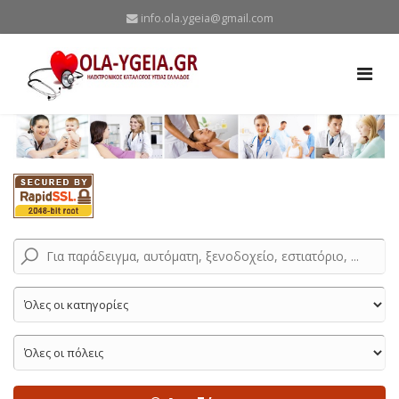
info.ola.ygeia@gmail.com