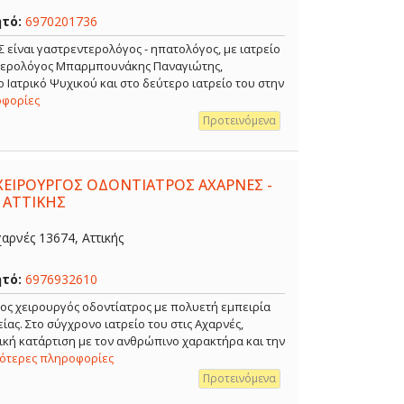
ητό:
6970201736
ναι γαστρεντερολόγος - ηπατολόγος, με ιατρείο
ντερολόγος Μπαρμπουνάκης Παναγιώτης,
 Ιατρικό Ψυχικού και στο δεύτερο ιατρείο του στην
οφορίες
Προτεινόμενα
ΧΕΙΡΟΥΡΓΟΣ ΟΔΟΝΤΙΑΤΡΟΣ ΑΧΑΡΝΕΣ -
 ΑΤΤΙΚΗΣ
αρνές 13674, Αττικής
ητό:
6976932610
ρος χειρουργός οδοντίατρος με πολυετή εμπειρία
ίας. Στο σύγχρονο ιατρείο του στις Αχαρνές,
κή κατάρτιση με τον ανθρώπινο χαρακτήρα και την
σότερες πληροφορίες
Προτεινόμενα