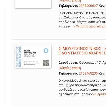
Οδηγίες χάρτη
Τηλέφωνο:
2155000627
Κιν
Ο ΜΠΑΡΜΠΟΥΝΑΚΗΣ ΠΑΝΑΓΙΩΤΗΣ εί
στη Σαλαμίνα. Ο ιατρός γαστρε
παράλληλα, δέχεται ασθενείς στο
Κατεχάκη.
» Περισσότερες πληρ
6.
ΜΟΥΡΤΖΙΝΟΣ ΝΙΚΟΣ - 
ΟΔΟΝΤΙΑΤΡΕΙΟ ΑΧΑΡΝΕΣ
Διεύθυνση:
Οδυσσέως 17, Αχ
Οδηγίες χάρτη
Τηλέφωνο:
2102468230
Κιν
Ο Νίκος Μούρτζινος είναι έμπει
στον χώρο της οδοντιατρικής υγε
συνδυάζει την υψηλή επιστημονι
αφοσίωση στους ασθεν
» Περισ