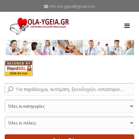
info.ola.ygeia@gmail.com