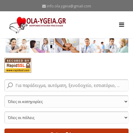
info.ola.ygeia@gmail.com