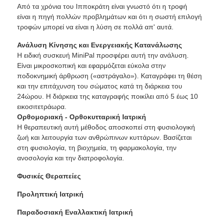
Από τα χρόνια του Ιπποκράτη είναι γνωστό ότι η τροφή
είναι η πηγή πολλών προβλημάτων και ότι η σωστή επιλογή
τροφών μπορεί να είναι η λύση σε πολλά απ' αυτά.
Ανάλυση Κίνησης και Ενεργειακής Κατανάλωσης
Η ειδική συσκευή MiniPal προσφέρει αυτή την ανάλυση.
Είναι μικροσκοπική και εφαρμόζεται εύκολα στην
ποδοκνημική άρθρωση («αστράγαλο»). Καταγράφει τη θέση
και την επιτάχυνση του σώματος κατά τη διάρκεια του
24ώρου. Η διάρκεια της καταγραφής ποικίλει από 5 έως 10
εικοσιτετράωρα.
Ορθομοριακή - Ορθοκυτταρική Ιατρική
Η θεραπευτική αυτή μέθοδος αποσκοπεί στη φυσιολογική
ζωή και λειτουργία των ανθρώπινων κυττάρων. Βασίζεται
στη φυσιολογία, τη βιοχημεία, τη φαρμακολογία, την
ανοσολογία και την διατροφολογία.
Φυσικές Θεραπείες
Προληπτική Ιατρική
Παραδοσιακή Εναλλακτική Ιατρική