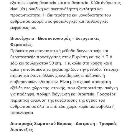
εξατομικευμένη θεραπεία και αποθεραπεία. Κάθε άνθρωπος
είναι μία μοναδική και ανεπανάληπτη οντότητα και
προσωπικότητα. Η ιδιαιτερότητα και μοναδικότητα του
ανθρώπου αφορά στις φυσιολογικές και παθολογικές
εκφράσεις του.
Βιοενέργεια - Βιοσυντονισμός – Ενεργειακές
Θεραπείες
Πρόκειται για επαναστατική μέθοδο διαγνωστικής και
θεραπευτικής προσέγγισης στην Ευρώπη και τις Η.Π.Α.
εδώ και τουλάχιστον 50 έτη. Η ευκολία στη χρήση και η
άμεση αποδοτικότητα χαρακτηρίζουν την μέθοδο. Υπερέχει
σημαντικά έναντι άλλων χρονοβόρων, επώδυνων ή
επιβαρυντικών εξετάσεων. Είναι μία σχετικά πρόσφατη
εξέλιξη στο χώρο της ιατρικής, που εξυπηρετεί την ανάγκη
για πρόληψη, πρώιμη διάγνωση και θεραπεία. Προσφέρει
περιεκτική ανάλυση της κατάστασης της υγείας του
ανθρώπου σε όλα τα επίπεδα χωρίς καμία ακτινοβολία ή
παρενέργεια.
Διαταραχές Σωματικού Βάρους - Διατροφή - Τροφικές
Δυσανεξίες