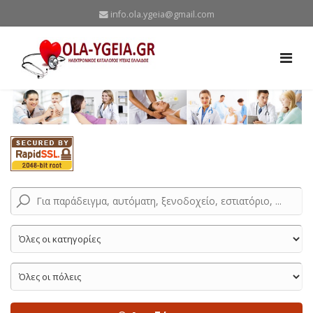
info.ola.ygeia@gmail.com