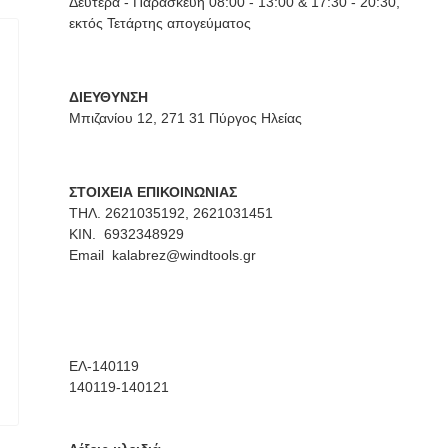
Δευτέρα - Παρασκευή 08:00 - 13:00 & 17:30 - 20:30,
εκτός Τετάρτης απογεύματος
ΔΙΕΥΘΥΝΣΗ
Μπιζανίου 12, 271 31 Πύργος Ηλείας
ΣΤΟΙΧΕΙΑ ΕΠΙΚΟΙΝΩΝΙΑΣ
ΤΗΛ. 2621035192, 2621031451
ΚΙΝ. 6932348929
Email
kalabrez@windtools.gr
ΕΛ-140119
140119-140121