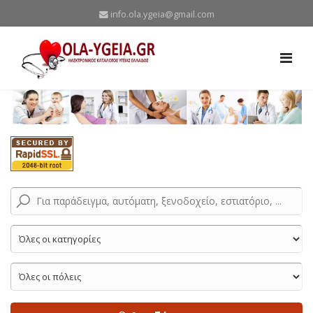
info.ola.ygeia@gmail.com