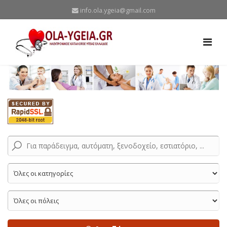
info.ola.ygeia@gmail.com