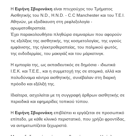
Η
Ειρήνη Σβυρινάκη
είναι πτυχιούχος του Τμήματος
Αισθητικής του N.D., H.N.D. - C.C Manchester και του Τ.Ε.Ι.
Αθηνών, με εξειδίκευση στη ρεφλεξολογία -
αρωματοθεραπεία.
Έχει παρακολουθήσει πληθώρα σεμιναρίων που αφορούν
τις εξελίξεις της αισθητικής, της κοσμετολογίας, της υγιούς
εμφάνισης, της ηλεκτροθεραπείας, του παλμικού φωτός,
της ενδοδερμίας, του μακιγιάζ και του μάρκετινγκ.
Η εμπειρία της, ως εκπαιδευτικός σε δημόσια - ιδιωτικά
Ι.Ε.Κ. και Τ.Ε.Ε., και η συμμετοχή της σε ατομικά, αλλά και
πολυδύναμα κέντρα αισθητικής, συνέβαλαν στη διαρκή
πρόοδο και εξέλιξή της.
Ιδιαίτερα, ασχολείται με τη συγγραφή άρθρων αισθητικής σε
περιοδικά και εφημερίδες τοπικού τύπου.
Η
Ειρήνη Σβυρινάκη
επιβλέπει κι εργάζεται σε προσωπικό
επίπεδο, με κάθε κλινικό περιστατικό, που χρήζει φροντίδας,
να αντιμετωπίζεται ξεχωριστά.