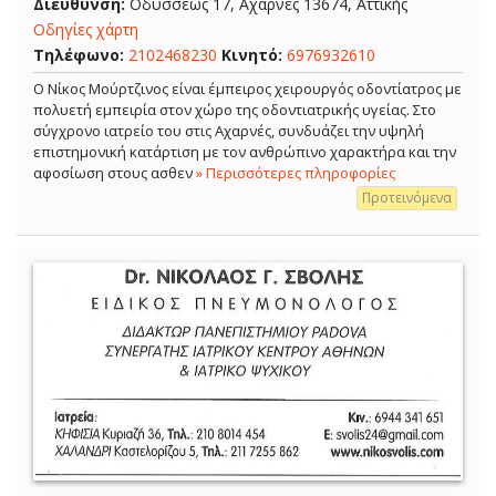
Διεύθυνση:
Οδυσσέως 17, Αχαρνές 13674, Αττικής
Οδηγίες χάρτη
Τηλέφωνο:
2102468230
Κινητό:
6976932610
Ο Νίκος Μούρτζινος είναι έμπειρος χειρουργός οδοντίατρος με
πολυετή εμπειρία στον χώρο της οδοντιατρικής υγείας. Στο
σύγχρονο ιατρείο του στις Αχαρνές, συνδυάζει την υψηλή
επιστημονική κατάρτιση με τον ανθρώπινο χαρακτήρα και την
αφοσίωση στους ασθεν
» Περισσότερες πληροφορίες
Προτεινόμενα