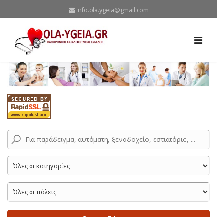
info.ola.ygeia@gmail.com