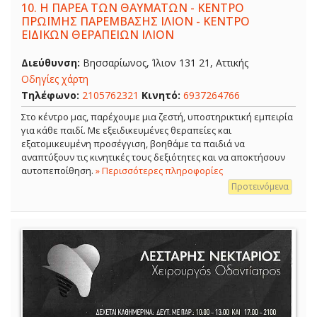
10.
Η ΠΑΡΕΑ ΤΩΝ ΘΑΥΜΑΤΩΝ - ΚΕΝΤΡΟ
ΠΡΩΪΜΗΣ ΠΑΡΕΜΒΑΣΗΣ ΙΛΙΟΝ - ΚΕΝΤΡΟ
ΕΙΔΙΚΩΝ ΘΕΡΑΠΕΙΩΝ ΙΛΙΟΝ
Διεύθυνση:
Βησσαρίωνος, Ίλιον 131 21, Αττικής
Οδηγίες χάρτη
Τηλέφωνο:
2105762321
Κινητό:
6937264766
Στο κέντρο μας, παρέχουμε μια ζεστή, υποστηρικτική εμπειρία
για κάθε παιδί. Με εξειδικευμένες θεραπείες και
εξατομικευμένη προσέγγιση, βοηθάμε τα παιδιά να
αναπτύξουν τις κινητικές τους δεξιότητες και να αποκτήσουν
αυτοπεποίθηση.
» Περισσότερες πληροφορίες
Προτεινόμενα