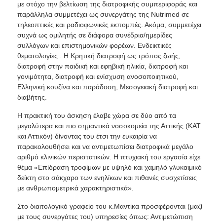
με στόχο την βελτίωση της διατροφικής συμπεριφοράς και
παράλληλα συμμετέχει ως συνεργάτης της Nutrimed σε
τηλεοπτικές και ραδιοφωνικές εκπομπές. Ακόμα, συμμετέχει
συχνά ως ομιλητής σε διάφορα συνέδρια/ημερίδες
συλλόγων και επιστημονικών φορέων. Ενδεικτικές
θεματολογίες : Η Κρητική διατροφή ως τρόπος ζωής,
διατροφή στην παιδική και εφηβική ηλικία, διατροφή και
γονιμότητα, διατροφή και ενίσχυση ανοσοποιητικού,
Ελληνική κουζίνα και παράδοση, Μεσογειακή διατροφή και
διαβήτης.
Η πρακτική του άσκηση έλαβε χώρα σε δύο από τα
μεγαλύτερα και πιο σημαντικά νοσοκομεία της Αττικής (ΚΑΤ
και Αττικόν) δίνοντας του έτσι την ευκαιρία να
παρακολουθήσει και να αντιμετωπίσει διατροφικά μεγάλο
αριθμό κλινικών περιστατικών. Η πτυχιακή του εργασία είχε
θέμα «Επίδραση τροφίμων με υψηλό και χαμηλό γλυκαιμικό
δείκτη στο σάκχαρο των ενηλίκων και πιθανές συσχετίσεις
με ανθρωπομετρικά χαρακτηριστικά».
Στο διαιτολογικό γραφείo του κ.Μαντίκα προσφέρονται (μαζί
με τους συνεργάτες του) υπηρεσίες όπως: Αντιμετώπιση