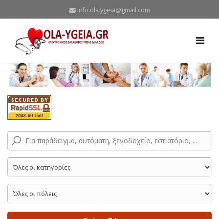
info.ola.ygeia@gmail.com