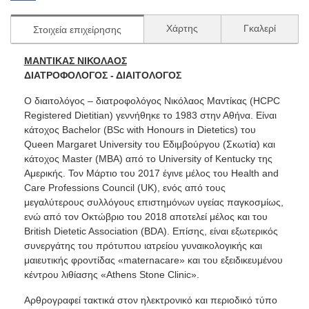
Χάρτης
Γκαλερί
Στοιχεία επιχείρησης
ΜΑΝΤΙΚΑΣ ΝΙΚΟΛΑΟΣ
ΔΙΑΤΡΟΦΟΛΟΓΟΣ - ΔΙΑΙΤΟΛΟΓΟΣ
O διαιτολόγος – διατροφολόγος Νικόλαος Μαντίκας (HCPC
Registered Dietitian) γεννήθηκε το 1983 στην Αθήνα. Είναι
κάτοχος Bachelor (BSc with Honours in Dietetics) του
Queen Margaret University του Εδιμβούργου (Σκωτία) και
κάτοχος Master (MBA) από το University of Kentucky της
Αμερικής. Τον Μάρτιο του 2017 έγινε μέλος του Health and
Care Professions Council (UK), ενός από τους
μεγαλύτερους συλλόγους επιστημόνων υγείας παγκοσμίως,
ενώ από τον Οκτώβριο του 2018 αποτελεί μέλος και του
British Dietetic Association (BDA). Επίσης, είναι εξωτερικός
συνεργάτης του πρότυπου ιατρείου γυναικολογικής και
μαιευτικής φροντίδας «maternacare» και του εξειδικευμένου
κέντρου λιθίασης «Athens Stone Clinic».
Αρθρογραφεί τακτικά στον ηλεκτρονικό και περιοδικό τύπο