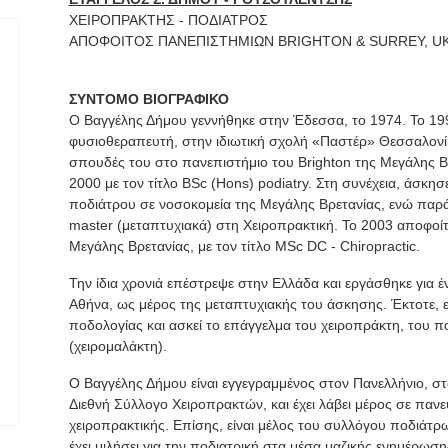
ΧΕΙΡΟΠΡΑΚΤΗΣ - ΠΟΔΙΑΤΡΟΣ
ΑΠΟΦΟΙΤΟΣ ΠΑΝΕΠΙΣΤΗΜΙΩΝ BRIGHTON & SURREY, U
ΣΥΝΤΟΜΟ ΒΙΟΓΡΑΦΙΚΟ
Ο Βαγγέλης Δήμου γεννήθηκε στην Έδεσσα, το 1974. Το 199
φυσιοθεραπευτή, στην ιδιωτική σχολή «Παστέρ» Θεσσαλονίκ
σπουδές του στο πανεπιστήμιο του Brighton της Μεγάλης Β
2000 με τον τίτλο BSc (Hons) podiatry. Στη συνέχεια, άσκ
ποδιάτρου σε νοσοκομεία της Μεγάλης Βρετανίας, ενώ παράλ
master (μεταπτυχιακά) στη Χειροπρακτική. Το 2003 αποφοί
Μεγάλης Βρετανίας, με τον τίτλο MSc DC - Chiropractic.
Την ίδια χρονιά επέστρεψε στην Ελλάδα και εργάσθηκε για 
Αθήνα, ως μέρος της μεταπτυχιακής του άσκησης. Έκτοτε, ε
ποδολογίας και ασκεί το επάγγελμα του χειροπράκτη, του 
(χειρομαλάκτη).
Ο Βαγγέλης Δήμου είναι εγγεγραμμένος στον Πανελλήνιο, σ
Διεθνή Σύλλογο Χειροπρακτών, και έχει λάβει μέρος σε παν
χειροπρακτικής. Επίσης, είναι μέλος του συλλόγου ποδιάτρ
έχει μιλήσει για την ποδιατρική στα μέσα μαζικής ενημέρωση