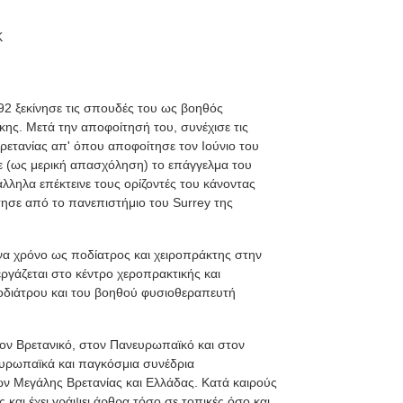
K
2 ξεκίνησε τις σπουδές του ως βοηθός
ης. Μετά την αποφοίτησή του, συνέχισε τις
ρετανίας απ' όπου αποφοίτησε τον Ιούνιο του
ησε (ως μερική απασχόληση) το επάγγελμα του
ληλα επέκτεινε τους ορίζοντές του κάνοντας
τησε από το πανεπιστήμιο του Surrey της
ένα χρόνο ως ποδίατρος και χειροπράκτης στην
ργάζεται στο κέντρο χεροπρακτικής και
ποδιάτρου και του βοηθού φυσιοθεραπευτή
τον Βρετανικό, στον Πανευρωπαϊκό και στον
ευρωπαϊκά και παγκόσμια συνέδρια
ων Μεγάλης Βρετανίας και Ελλάδας. Κατά καιρούς
ς και έχει γράψει άρθρα τόσο σε τοπικές όσο και