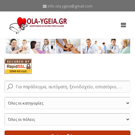
info.ola.ygeia@gmail.com