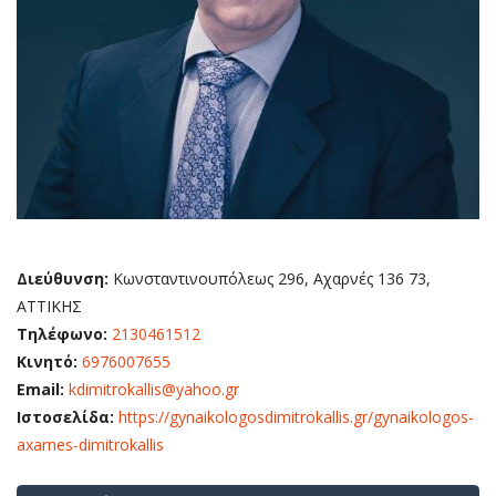
Διεύθυνση:
Κωνσταντινουπόλεως 296, Αχαρνές 136 73,
ΑΤΤΙΚΗΣ
Τηλέφωνο:
2130461512
Κινητό:
6976007655
Email:
kdimitrokallis@yahoo.gr
Ιστοσελίδα:
https://gynaikologosdimitrokallis.gr/gynaikologos-
axarnes-dimitrokallis