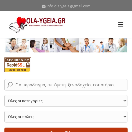
info.ola.ygeia@gmail.com