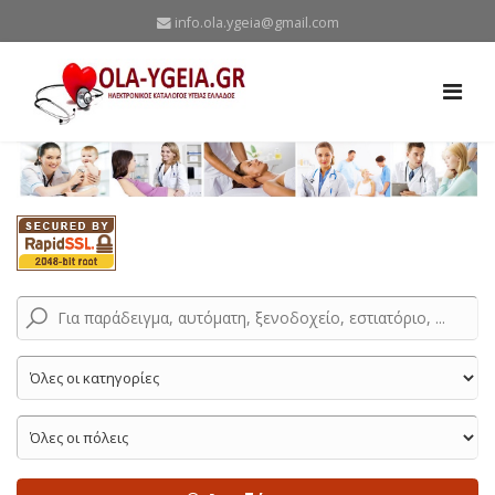
info.ola.ygeia@gmail.com