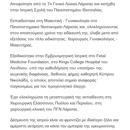
Αποφοίτησε από το 7ο Γενικό Λύκειο Λάρισας και εισήχθη
στην Ιατρική Σχολή του Πανεπιστημίου Θεσσαλίας.
Εκπαιδεύτηκε στη Μαιευτική - Γυναικολογία στο
Πανεπιστημιακό Νοσοκομείο Λάρισας και, ολοκληρώνοντας
στον απαιτούμενο χρόνο την ειδίκευσή της, έλαβε μετά από
εξετάσεις τον τίτλο ειδικότητας: Χειρουργός Γυναικολόγος -
Μαιευτήρας.
Εξειδικεύτηκε στην Εμβρυομητρική Ιατρική στο Fetal
Medicine Foundation, στο Kings College Hospital του
Λονδίνου, υπό την καθοδήγηση του «πατέρα» της
αυχενικής διαφάνειας, διεθνούς φήμης καθηγητή Κύπρου
Νικολαΐδη, ο οποίος αποτελεί σημείο αναφοράς
παγκοσμίως για τον προγεννητικό έλεγχο.
Έχει ολοκληρώσει τη μεταπτυχιακή της εκπαίδευση στη
Χειρουργική Ελάσσονος Πυέλου και Περινέου, στη
χειρουργική κλινική του ΠΓΝ Λάρισας.
Δέσμευση της ιατρού είναι να φροντίζει με ιδιαίτερο ζήλο και
αμέριστη εκτίμηση να κάνει την εμπειρία της εγκυμοσύνης