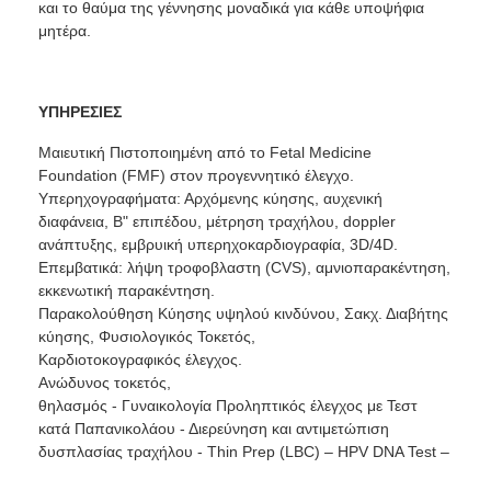
και το θαύμα της γέννησης μοναδικά για κάθε υποψήφια
μητέρα.
ΥΠΗΡΕΣΙΕΣ
Μαιευτική Πιστοποιημένη από το Fetal Medicine
Foundation (FMF) στον προγεννητικό έλεγχο.
Υπερηχογραφήματα: Αρχόμενης κύησης, αυχενική
διαφάνεια, Β" επιπέδου, μέτρηση τραχήλου, doppler
ανάπτυξης, εμβρυική υπερηχοκαρδιογραφία, 3D/4D.
Επεμβατικά: λήψη τροφοβλαστη (CVS), αμνιοπαρακέντηση,
εκκενωτική παρακέντηση.
Παρακολούθηση Κύησης υψηλού κινδύνου, Σακχ. Διαβήτης
κύησης, Φυσιολογικός Τοκετός,
Καρδιοτοκογραφικός έλεγχος.
Ανώδυνος τοκετός,
θηλασμός - Γυναικολογία Προληπτικός έλεγχος με Τεστ
κατά Παπανικολάου - Διερεύνηση και αντιμετώπιση
δυσπλασίας τραχήλου - Thin Prep (LBC) – HPV DNA Test –