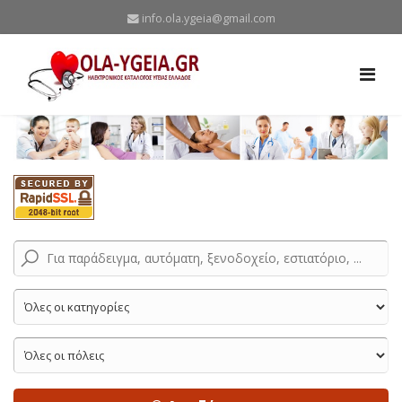
info.ola.ygeia@gmail.com