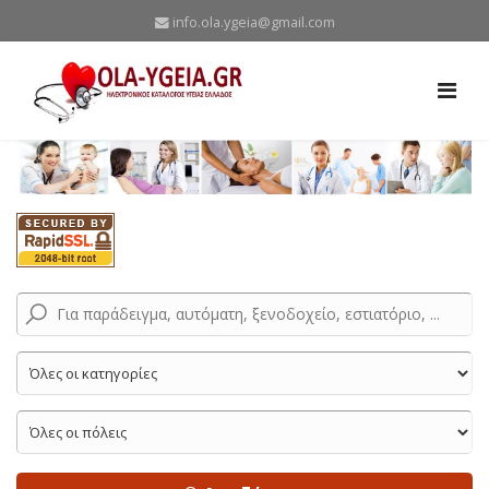
info.ola.ygeia@gmail.com