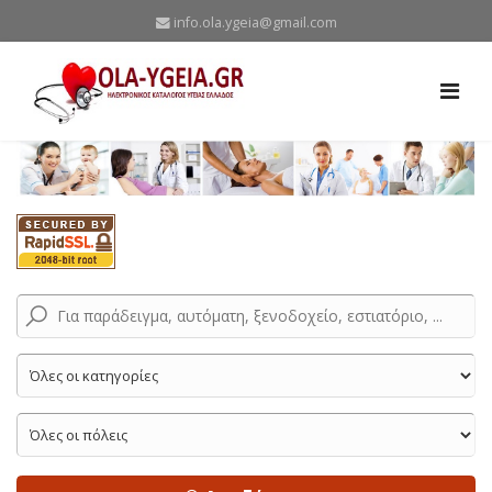
info.ola.ygeia@gmail.com