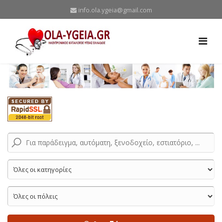
info.ola.ygeia@gmail.com