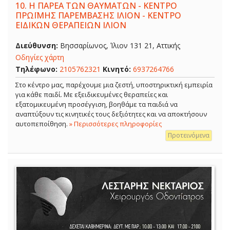
10.
Η ΠΑΡΕΑ ΤΩΝ ΘΑΥΜΑΤΩΝ - ΚΕΝΤΡΟ
ΠΡΩΪΜΗΣ ΠΑΡΕΜΒΑΣΗΣ ΙΛΙΟΝ - ΚΕΝΤΡΟ
ΕΙΔΙΚΩΝ ΘΕΡΑΠΕΙΩΝ ΙΛΙΟΝ
Διεύθυνση:
Βησσαρίωνος, Ίλιον 131 21, Αττικής
Οδηγίες χάρτη
Τηλέφωνο:
2105762321
Κινητό:
6937264766
Στο κέντρο μας, παρέχουμε μια ζεστή, υποστηρικτική εμπειρία
για κάθε παιδί. Με εξειδικευμένες θεραπείες και
εξατομικευμένη προσέγγιση, βοηθάμε τα παιδιά να
αναπτύξουν τις κινητικές τους δεξιότητες και να αποκτήσουν
αυτοπεποίθηση.
» Περισσότερες πληροφορίες
Προτεινόμενα