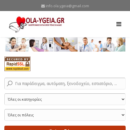
info.ola.ygeia@gmail.com