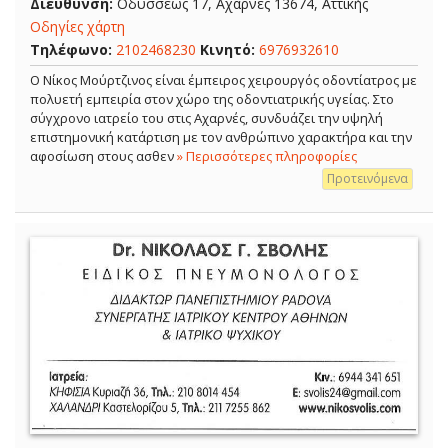
Διεύθυνση:
Οδυσσέως 17, Αχαρνές 13674, Αττικής
Οδηγίες χάρτη
Τηλέφωνο:
2102468230
Κινητό:
6976932610
Ο Νίκος Μούρτζινος είναι έμπειρος χειρουργός οδοντίατρος με
πολυετή εμπειρία στον χώρο της οδοντιατρικής υγείας. Στο
σύγχρονο ιατρείο του στις Αχαρνές, συνδυάζει την υψηλή
επιστημονική κατάρτιση με τον ανθρώπινο χαρακτήρα και την
αφοσίωση στους ασθεν
» Περισσότερες πληροφορίες
Προτεινόμενα