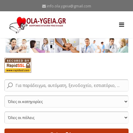
info.ola.ygeia@gmail.com