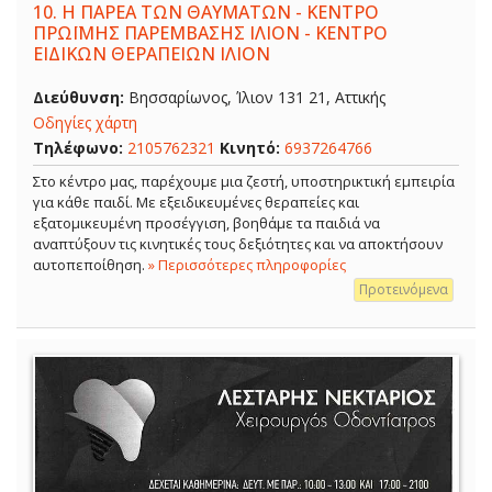
10.
Η ΠΑΡΕΑ ΤΩΝ ΘΑΥΜΑΤΩΝ - ΚΕΝΤΡΟ
ΠΡΩΪΜΗΣ ΠΑΡΕΜΒΑΣΗΣ ΙΛΙΟΝ - ΚΕΝΤΡΟ
ΕΙΔΙΚΩΝ ΘΕΡΑΠΕΙΩΝ ΙΛΙΟΝ
Διεύθυνση:
Βησσαρίωνος, Ίλιον 131 21, Αττικής
Οδηγίες χάρτη
Τηλέφωνο:
2105762321
Κινητό:
6937264766
Στο κέντρο μας, παρέχουμε μια ζεστή, υποστηρικτική εμπειρία
για κάθε παιδί. Με εξειδικευμένες θεραπείες και
εξατομικευμένη προσέγγιση, βοηθάμε τα παιδιά να
αναπτύξουν τις κινητικές τους δεξιότητες και να αποκτήσουν
αυτοπεποίθηση.
» Περισσότερες πληροφορίες
Προτεινόμενα